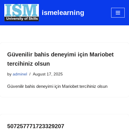
ismelearning
Skip
to
content
Güvenilir bahis deneyimi için Mariobet
tercihiniz olsun
by
adminel
August 17, 2025
Güvenilir bahis deneyimi için Mariobet tercihiniz olsun
507257771723329207